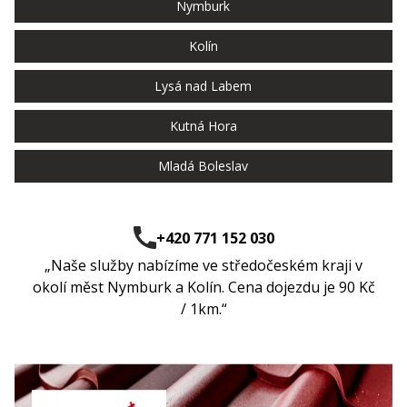
Nymburk
Kolín
Lysá nad Labem
Kutná Hora
Mladá Boleslav
+420 771 152 030
„Naše služby nabízíme ve středočeském kraji v
okolí měst Nymburk a Kolín. Cena dojezdu je 90 Kč
/ 1km.“