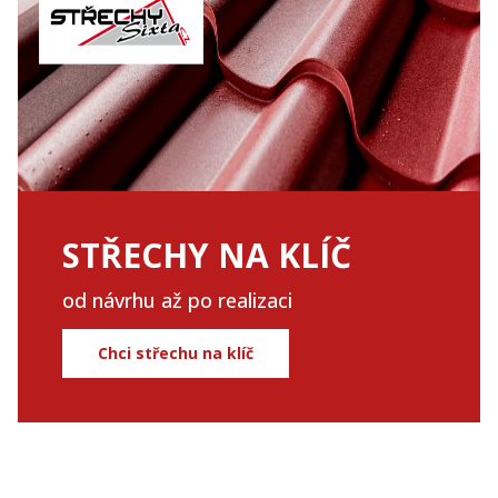
STŘECHY NA KLÍČ
od návrhu až po realizaci
Chci střechu na klíč